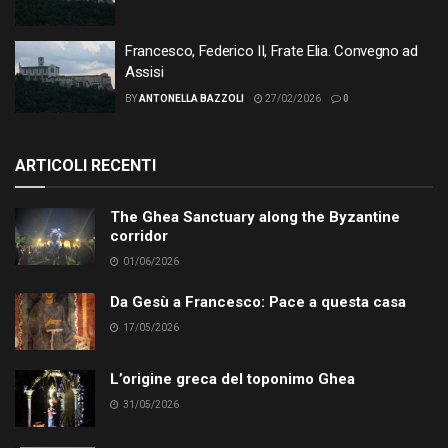
Francesco, Federico II, Frate Elia. Convegno ad
Assisi
BY
ANTONELLA BAZZOLI
27/02/2026
0
ARTICOLI RECENTI
The Ghea Sanctuary along the Byzantine
corridor
01/06/2026
Da Gesù a Francesco: Pace a questa casa
17/05/2026
L’origine greca del toponimo Ghea
31/05/2026