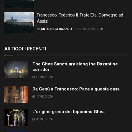
Francesco, Federico II, Frate Elia. Convegno ad
Assisi
BY
ANTONELLA BAZZOLI
27/02/2026
0
ARTICOLI RECENTI
The Ghea Sanctuary along the Byzantine
corridor
01/06/2026
Da Gesù a Francesco: Pace a questa casa
17/05/2026
L’origine greca del toponimo Ghea
31/05/2026