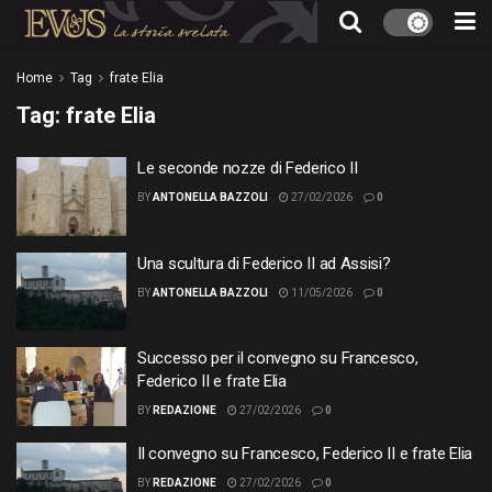
Home
Tag
frate Elia
Tag:
frate Elia
Le seconde nozze di Federico II
BY
ANTONELLA BAZZOLI
27/02/2026
0
Una scultura di Federico II ad Assisi?
BY
ANTONELLA BAZZOLI
11/05/2026
0
Successo per il convegno su Francesco,
Federico II e frate Elia
BY
REDAZIONE
27/02/2026
0
Il convegno su Francesco, Federico II e frate Elia
BY
REDAZIONE
27/02/2026
0